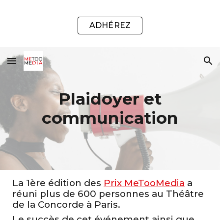
Skip to main content
Skip to navigation
ADHÉREZ
Plaidoyer et
communication
La 1ère édition des
Prix MeTooMedia
a
réuni plus de 600 personnes au Théâtre
de la Concorde à Paris.
Le succès de cet événement ainsi que